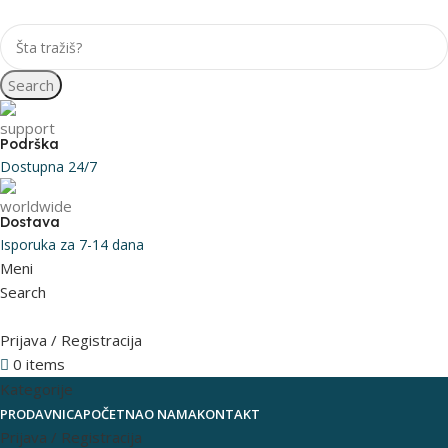
Search
Podrška
Dostupna 24/7
Dostava
Isporuka za 7-14 dana
Meni
Search
Prijava / Registracija
0
items
0
RSD
Kategorije
PRODAVNICA
POČETNA
O NAMA
KONTAKT
Prijava / Registracija