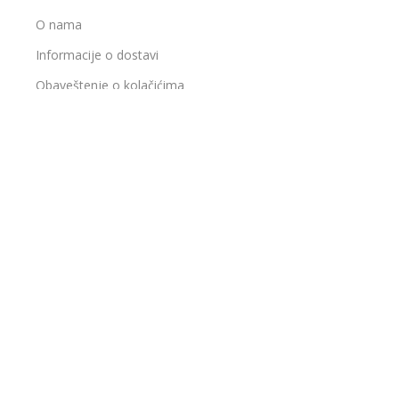
O nama
Informacije o dostavi
Obaveštenje o kolačićima
Najčešća pitanja
Zamena artikala
Kontakt
Uslovi korišćenja
Načini plaćanja
Politika privatnosti
Pravo na odustajanje
Reklamacije