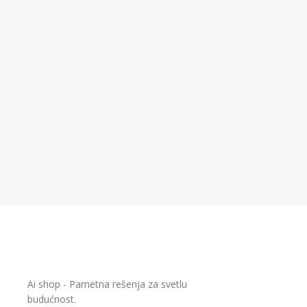
Ai shop - Pametna rešenja za svetlu
budućnost.