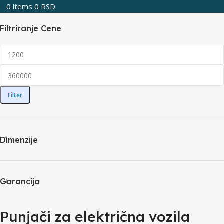
0
items
0
RSD
Filtriranje Cene
Filter
Dimenzije
Garancija
Punjači za električna vozila