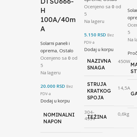
DTSU666-
Ocenjeno sa
0
od
H
Solar
5
opr
100A/40m
Na lageru
Oce
A
5
5.150
RSD
Bez
Na l
PDV-a
Solarni paneli i
Dodaj u korpu
oprema
,
Ostalo
Proč
Ocenjeno sa
0
od
NAZIVNA
450W
M
5
SNAGA
ST
Na lageru
STRUJA
20.000
RSD
Bez
14,5A
KRATKOG
G
PDV-a
SPOJA
Dodaj u korpu
304-
0,6kg
NOMINALNI
TEŽINA
499V
NAPON