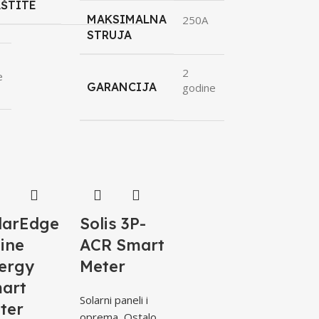
ŠTITE
MAKSIMALNA
250A
STRUJA
2
e
GARANCIJA
godine
larEdge
Solis 3P-
line
ACR Smart
ergy
Meter
art
Solarni paneli i
ter
oprema
,
Ostalo