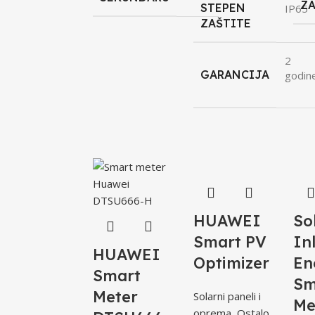
ZA
STEPEN
IP65
ZAŠTITE
2
GARANCIJA
godin
HUAWEI
So
Smart PV
In
HUAWEI
Optimizer
En
Smart
Sm
Meter
Solarni paneli i
Me
oprema
,
Ostalo