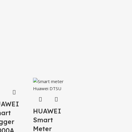
UAWEI
HUAWEI
art
Smart
gger
Meter
000A