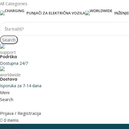
All Categories
PUNJAČI ZA ELEKTRIČNA VOZILA
INŽENJ
Search
Podrška
Dostupna 24/7
Dostava
Isporuka za 7-14 dana
Meni
Search
Prijava / Registracija
0
items
0
RSD
Kategorije