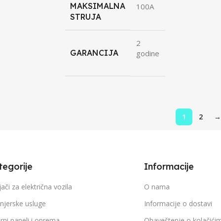
MAKSIMALNA
100A
STRUJA
2
GARANCIJA
godine
1
2
→
tegorije
Informacije
ači za električna vozila
O nama
njerske usluge
Informacije o dostavi
rni paneli i oprema
Obaveštenje o kolačići