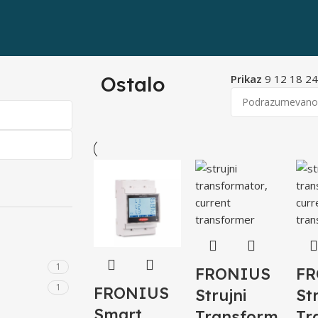
Ostalo
Prikaz
9
12
18
2
1
FRONIUS
FR
1
FRONIUS
Strujni
St
Smart
Transform
Tr