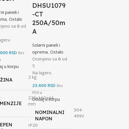
DHSU1079
ni paneli i
-CT
ema
,
Ostalo
250A/50m
njeno sa
0
od
A
ageru
Solarni paneli i
oprema
,
Ostalo
.000
RSD
Bez
Ocenjeno sa
0
od
a
5
j u korpu
Na lageru
2 kg
EŽINA
23.600
RSD
Bez
PDV-a
225x160x44
Dodaj u korpu
IMENZIJE
mm
304-
NOMINALNI
499V
NAPON
TEPEN
IP20