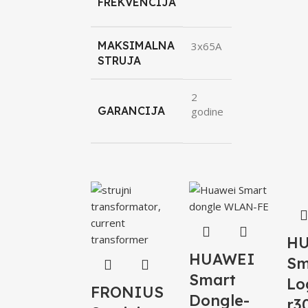
FREKVENCIJA
MAKSIMALNA
3x65A
STRUJA
2
GARANCIJA
godine
H
HUAWEI
Sm
Smart
Lo
FRONIUS
Dongle-
r3