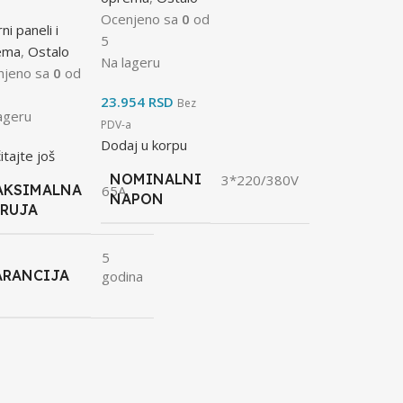
Ocenjeno sa
0
od
ni paneli i
5
ema
,
Ostalo
Na lageru
njeno sa
0
od
23.954
RSD
Bez
ageru
PDV-a
Dodaj u korpu
itajte još
NOMINALNI
3*220/380V
AKSIMALNA
65A
NAPON
RUJA
5
ARANCIJA
godina