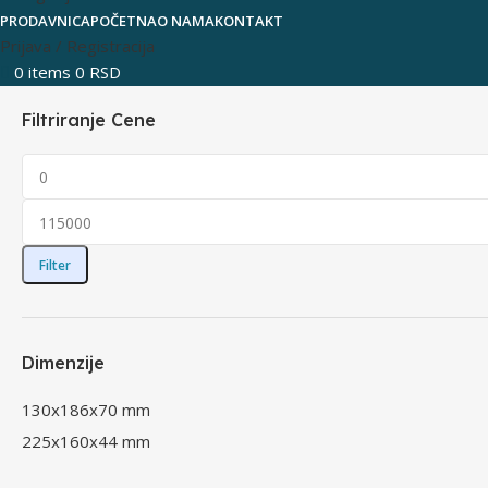
PRODAVNICA
POČETNA
O NAMA
KONTAKT
Prijava / Registracija
0
items
0
RSD
Filtriranje Cene
Filter
Dimenzije
130x186x70 mm
225x160x44 mm