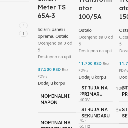
Meter TS
ator
at
65A-3
100/5A
15
4
Solarni paneli i
Ostalo
Osta
1
oprema
,
Ostalo
Ocenjeno sa
0
od
Oce
Ocenjeno sa
0
od
5
5
5
Dostupno na upit
Dost
Dostupno na upit
11.700
RSD
11.
Bez
37.500
RSD
Bez
PDV-a
PDV-
PDV-a
Dodaj u korpu
Doda
Dodaj u korpu
STRUJA NA
ST
100A
208-
PRIMARU
P
NOMINALNI
400V
NAPON
STRUJA NA
ST
5A
SEKUNDARU
S
45-
NOMINALNA
65Hz