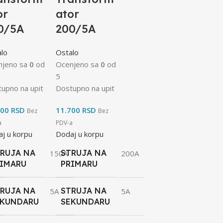
or
ator
0/5A
200/5A
lo
Ostalo
njeno sa
0
od
Ocenjeno sa
0
od
5
upno na upit
Dostupno na upit
700
RSD
11.700
RSD
Bez
Bez
a
PDV-a
j u korpu
Dodaj u korpu
RUJA NA
STRUJA NA
150A
200A
RIMARU
PRIMARU
RUJA NA
STRUJA NA
5A
5A
EKUNDARU
SEKUNDARU