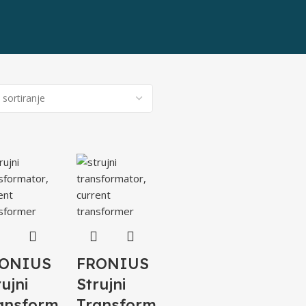
4
ONIUS
FRONIUS
rujni
Strujni
ansform
Transform