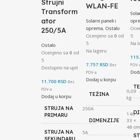
Strujni
WLAN-FE
Transform
Solar
ator
Solarni paneli i
opr
oprema
,
Ostalo
Oce
250/5A
Ocenjeno sa
0
od
5
5
Na l
Ostalo
Na lageru
Ocenjeno sa
0
od
115
5
7.757
RSD
Bez
PDV-
Dostupno na upit
Doda
PDV-a
Dodaj u korpu
11.700
RSD
Bez
T
PDV-a
0,09
TEŽINA
Dodaj u korpu
kg
STRUJA NA
250A
D
146 ×
PRIMARU
DIMENZIJE
33 ×
48 cm
STRUJA NA
5A
S
SEKUNDARU