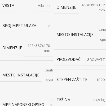
460X395X132
VRSTA
Hibridni
DIMENZIJE
mm
BROJ MPPT ULAZA
2
Unut
MESTO INSTALACIJE
spo
425x387x178
DIMENZIJE
mm
PROIZVOĐAČ
GROWATT
Unutrašnje
MESTO INSTALACIJE
i
STEPEN ZAŠTITE
IP20
spoljašnje
TEŽINA
140-
13,5 kg
MPP NAPONSKI OPSEG
1000