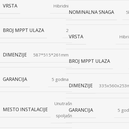
VRSTA
Hibridni
NOMINALNA SNAGA
5
BROJ MPPT ULAZA
2
VRSTA
Hibri
DIMENZIJE
587*515*261mm
BROJ MPPT ULAZA
GARANCIJA
5 godina
DIMENZIJE
335x560x25
Unutrašnje
MESTO INSTALACIJE
i
GARANCIJA
5 god
spoljašnje