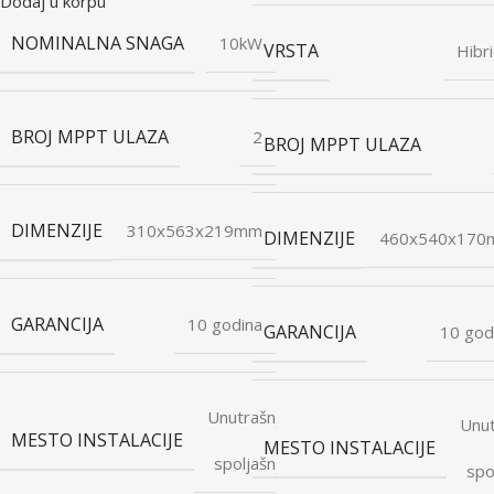
Dodaj u korpu
NOMINALNA SNAGA
10kW
VRSTA
Hibri
BROJ MPPT ULAZA
2
BROJ MPPT ULAZA
DIMENZIJE
310x563x219mm
DIMENZIJE
460x540x17
GARANCIJA
10 godina
GARANCIJA
10 god
Unutrašnje
Unut
MESTO INSTALACIJE
i
MESTO INSTALACIJE
spoljašnje
spo