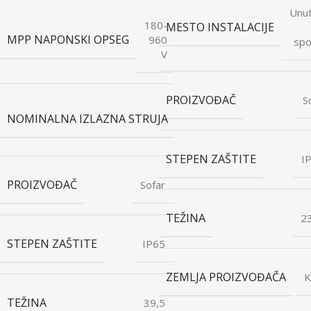
Unut
180-
MESTO INSTALACIJE
MPP NAPONSKI OPSEG
960
spo
V
PROIZVOĐAČ
S
15.2/14.5/13.9
NOMINALNA IZLAZNA STRUJA
A
STEPEN ZAŠTITE
I
PROIZVOĐAČ
Sofar
TEŽINA
2
STEPEN ZAŠTITE
IP65
ZEMLJA PROIZVOĐAČA
K
TEŽINA
39,5