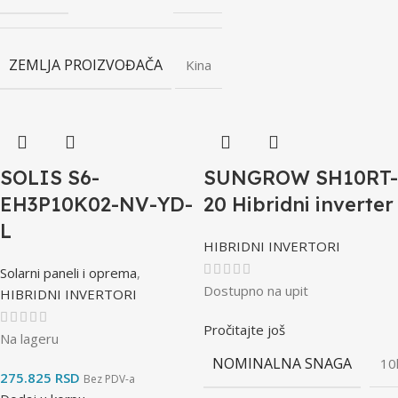
ZEMLJA PROIZVOĐAČA
Kina
SOLIS S6-
SUNGROW SH10RT-
EH3P10K02-NV-YD-
20 Hibridni inverter
L
HIBRIDNI INVERTORI
Solarni paneli i oprema
,
Dostupno na upit
HIBRIDNI INVERTORI
Pročitajte još
Na lageru
NOMINALNA SNAGA
10
275.825
RSD
Bez PDV-a