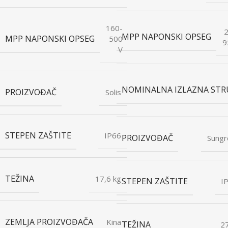
160-
MPP NAPONSKI OPSEG
MPP NAPONSKI OPSEG
500
9
V
NOMINALNA IZLAZNA STR
PROIZVOĐAČ
Solis
STEPEN ZAŠTITE
IP66
PROIZVOĐAČ
Sung
TEŽINA
17,6 kg
STEPEN ZAŠTITE
I
ZEMLJA PROIZVOĐAČA
Kina
TEŽINA
2