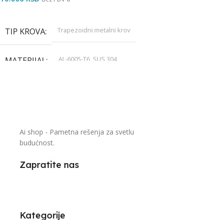
Dodaj U Korpu
Trapezoidni metalni krov
TIP KROVA
AL-6005-T6, SUS 304
MATERIJAL
0-45°
UGAO NAGINJANJA
Horizontalno
RASPORED PANELA
Ai shop - Pametna rešenja za svetlu
budućnost.
30/35mm
DEBLJINA PANELA
Zapratite nas
6 panela
SET
10 godina
GARANCIJA
Kategorije