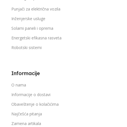
Antai
PROIZVOĐAČ
Punjači za električna vozila
Inženjerske usluge
Kina
ZEMLJA PROIZVOĐAČA
Solarni paneli i oprema
Energetski efikasna rasveta
Robotski sistemi
Informacije
O nama
Informacije o dostavi
Obaveštenje o kolačićima
Najčešća pitanja
Zamena artikala