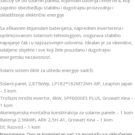
Sastoji se od solarnih panela, litijumskih baterija i invertera, koji
zajedno obezbeđuju stabilnu i dugotrajnu proizvodnju i
skladištenje električne energije
Sa efikasnim litijumskim baterijama, naprednim inverterima i
optimizovanom solarnom tehnologijom, osigurava stabilno
napajanje čak i u najizazovnijim uslovima. Idealan je za vikendice,
udaljene objekte i sve koji žele pouzdanu i dugotrajnu
energetsku nezavisnost..
Solarni sistem 6kW za uštedu energije sadrži:
Solarni panel, 2,875kWp, LP182*182M72NH-MF, Leapton Japan
– 5 kom
Trofazni mrežni invertor, 6kW, SPF6000ES PLUS, Growatt Kina –
1 kom
Aluminijumska montažna konsktrukcija za solarne panele – 1 kom
Baterija 2,56kWh, ARK 2,5H-A1, Growatt Kina – 1 kom
DC Razvod – 1 kom
Napomena: Ovo je kompletan set za montažu sa uključenim