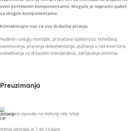
svim potrebnim komponentama. Moguće je napraviti paket
sa drugim komponentama.
Kontaktirajte nas za sva dodatna pitanja.
Nudimo i uslugu montaže, proračuna isplativosti, tehničkog
savetovanja, praćenja dokumentacije, puštanja u rad invertora,
usklađivanja sa državnim standardima, održavanja sistema..
Preuzimanja
Vršimo isporuku na teritoriji cele Srbije
Vreme isporuke je 7 do 14 dana