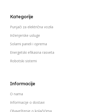
Kategorije
Punjači za električna vozila
Inženjerske usluge
Solarni paneli i oprema
Energetski efikasna rasveta
Robotski sistemi
Informacije
O nama
Informacije o dostavi
Obaveštenje o kolačićima