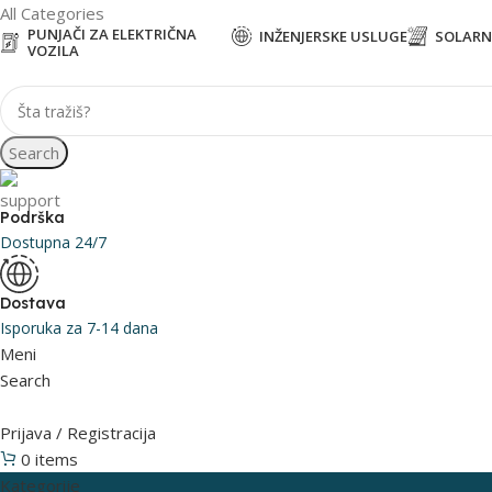
All Categories
PUNJAČI ZA ELEKTRIČNA
INŽENJERSKE USLUGE
SOLARNI
VOZILA
Search
Podrška
Dostupna 24/7
Dostava
Isporuka za 7-14 dana
Meni
Search
Prijava / Registracija
0
items
0
RSD
Kategorije