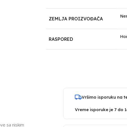
Ne
ZEMLJA PROIZVOĐAČA
Hor
RASPORED
Vršimo isporuku na ter
Vreme isporuke je 7 do 
ove sa niskim