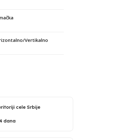
mačka
izontalno/Vertikalno
itoriji cele Srbije
14 dana