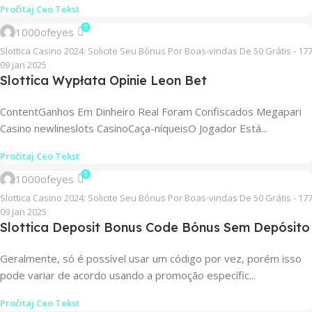
Pročitaj Ceo Tekst
0
1000ofeyes
Slottica Casino 2024: Solicite Seu Bônus Por Boas-vindas De 50 Grátis - 17
09 jan 2025
Slottica Wypłata Opinie Leon Bet
ContentGanhos Em Dinheiro Real Foram Confiscados Megapari
Casino newlineslots CasinoCaça-níqueisO Jogador Está...
Pročitaj Ceo Tekst
0
1000ofeyes
Slottica Casino 2024: Solicite Seu Bônus Por Boas-vindas De 50 Grátis - 17
09 jan 2025
Slottica Deposit Bonus Code Bónus Sem Depósito
Geralmente, só é possível usar um código por vez, porém isso
pode variar de acordo usando a promoção específic...
Pročitaj Ceo Tekst