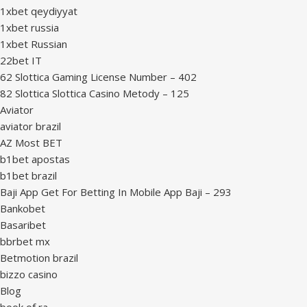
1xbet qeydiyyat
1xbet russia
1xbet Russian
22bet IT
62 Slottica Gaming License Number – 402
82 Slottica Slottica Casino Metody – 125
Aviator
aviator brazil
AZ Most BET
b1bet apostas
b1bet brazil
Baji App Get For Betting In Mobile App Baji – 293
Bankobet
Basaribet
bbrbet mx
Betmotion brazil
bizzo casino
Blog