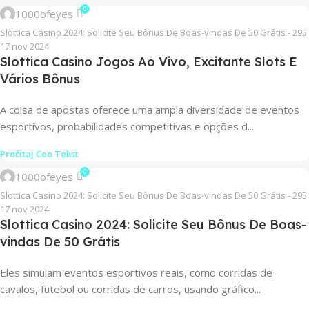
0
1000ofeyes
Slottica Casino 2024: Solicite Seu Bônus De Boas-vindas De 50 Grátis - 295
17 nov 2024
Slottica Casino Jogos Ao Vivo, Excitante Slots E
Vários Bônus
A coisa de apostas oferece uma ampla diversidade de eventos
esportivos, probabilidades competitivas e opções d...
Pročitaj Ceo Tekst
0
1000ofeyes
Slottica Casino 2024: Solicite Seu Bônus De Boas-vindas De 50 Grátis - 295
17 nov 2024
Slottica Casino 2024: Solicite Seu Bônus De Boas-
vindas De 50 Grátis
Eles simulam eventos esportivos reais, como corridas de
cavalos, futebol ou corridas de carros, usando gráfico...