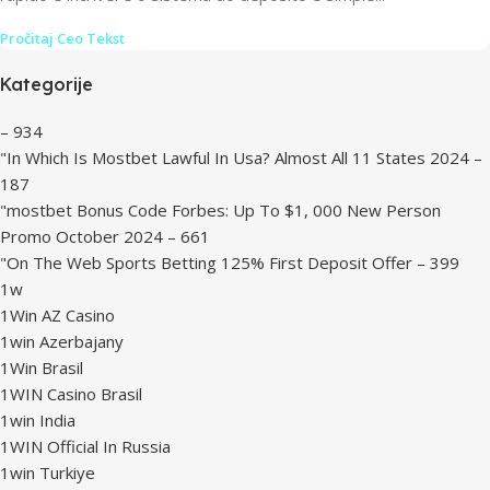
Pročitaj Ceo Tekst
Kategorije
– 934
"In Which Is Mostbet Lawful In Usa? Almost All 11 States 2024 –
187
"mostbet Bonus Code Forbes: Up To $1, 000 New Person
Promo October 2024 – 661
"On The Web Sports Betting 125% First Deposit Offer – 399
1w
1Win AZ Casino
1win Azerbajany
1Win Brasil
1WIN Casino Brasil
1win India
1WIN Official In Russia
1win Turkiye