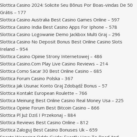
Slottica Casino 2024: Solicite Seu Bônus Por Boas-vindas De 50
Grátis – 177
Slottica Casino Australia Best Casino Games Online – 597
Slottica Casino India Best Casino Apps For Iphone – 578
Slottica Casino Logowanie Demo Jackbox Multi Graj – 296
Slottica Casino No Deposit Bonus Best Online Casino Slots
Ireland – 954
Slottica Casino Opinie Strony Internetowej – 486
Slottica Casino.Com Play Live Casino Reviews – 214
Slottica Como Sacar 30 Best Online Casino – 685
Slottica Forum Casino Polska – 367
Slottica Jak Usunac Konto Graj Zdobądź Bonus – 57
Slottica Kontakt European Roulette – 766
Slottica Meinung Best Online Casino Real Money Usa – 225
Slottica Opinie Forum Best Bitcoin Casino – 866
Slottica Pl Już Dziś I Przekonaj – 884
Slottica Reviews Best Casino Online – 812
Slottica Zaloguj Best Casino Bonuses Uk – 659