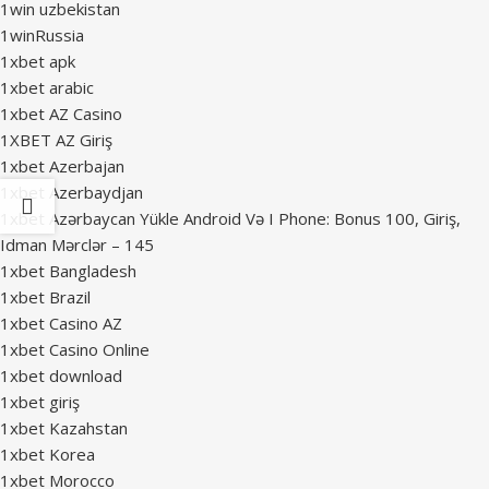
1win uzbekistan
1winRussia
1xbet apk
1xbet arabic
1xbet AZ Casino
1XBET AZ Giriş
1xbet Azerbajan
1xbet Azerbaydjan
1xbet Azərbaycan Yükle Android Və I Phone: Bonus 100, Giriş,
Idman Mərclər – 145
1xbet Bangladesh
1xbet Brazil
1xbet Casino AZ
1xbet Casino Online
1xbet download
1xbet giriş
1xbet Kazahstan
1xbet Korea
1xbet Morocco