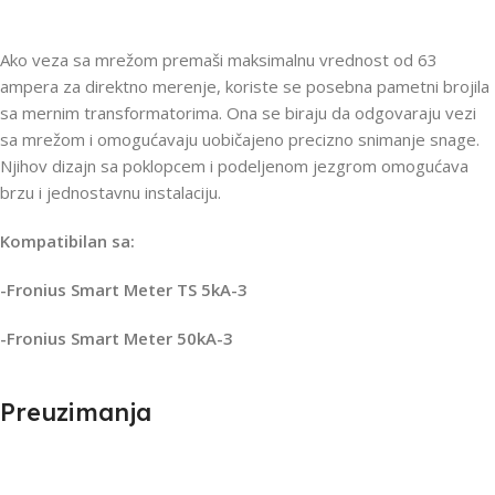
Ako veza sa mrežom premaši maksimalnu vrednost od 63
ampera za direktno merenje, koriste se posebna pametni brojila
sa mernim transformatorima. Ona se biraju da odgovaraju vezi
sa mrežom i omogućavaju uobičajeno precizno snimanje snage.
Njihov dizajn sa poklopcem i podeljenom jezgrom omogućava
brzu i jednostavnu instalaciju.
Kompatibilan sa:
-Fronius Smart Meter TS 5kA-3
-Fronius Smart Meter 50kA-3
Preuzimanja