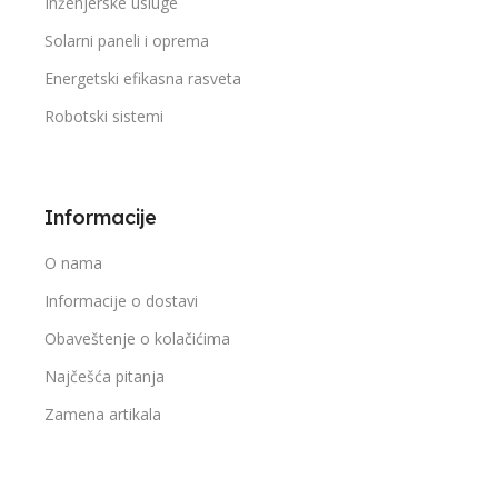
Inženjerske usluge
Solarni paneli i oprema
Energetski efikasna rasveta
Robotski sistemi
Informacije
O nama
Informacije o dostavi
Obaveštenje o kolačićima
Najčešća pitanja
Zamena artikala