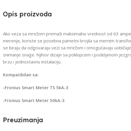
Opis proizvoda
Ako veza sa mrežom premaši maksimalnu vrednost od 63 amper
merenje, koriste se posebna pametni brojila sa mernim transf
se biraju da odgovaraju vezi sa mrežom i omogućavaju uobičaj
snimanje snage. Njihov dizajn sa poklopcem i podeljenom jez
brzu i jednostavnu instalaciju.
Kompatibilan sa:
-Fronius Smart Meter TS 5kA-3
-Fronius Smart Meter 50kA-3
Preuzimanja