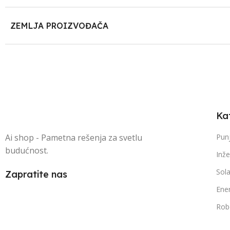
ZEMLJA PROIZVOĐAČA
Ka
Ai shop - Pametna rešenja za svetlu
Punj
budućnost.
Inže
Sola
Zapratite nas
Ener
Robo