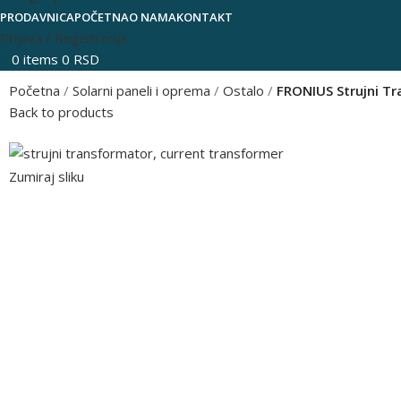
PRODAVNICA
POČETNA
O NAMA
KONTAKT
Prijava / Registracija
0
items
0
RSD
Početna
Solarni paneli i oprema
Ostalo
FRONIUS Strujni T
Back to products
Zumiraj sliku