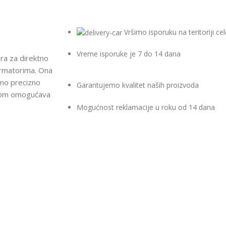
Vršimo isporuku na teritoriji cel
Vreme isporuke je 7 do 14 dana
a za direktno
ormatorima. Ona
eno precizno
Garantujemo kvalitet naših proizvoda
grom omogućava
Mogućnost reklamacije u roku od 14 dana