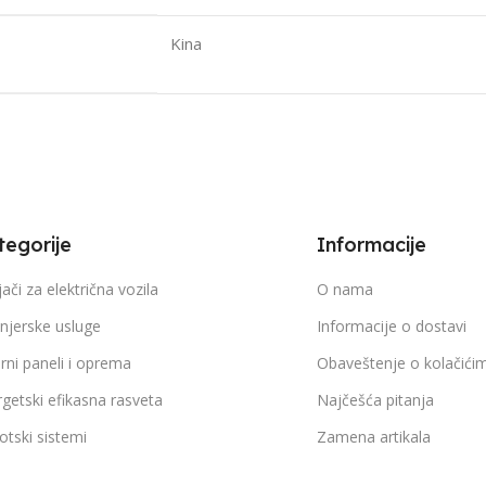
Kina
tegorije
Informacije
ači za električna vozila
O nama
njerske usluge
Informacije o dostavi
rni paneli i oprema
Obaveštenje o kolačići
getski efikasna rasveta
Najčešća pitanja
tski sistemi
Zamena artikala