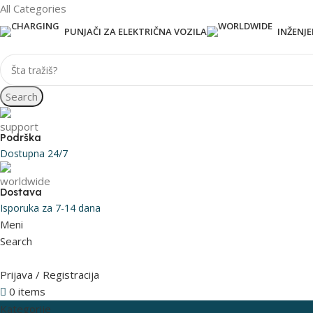
All Categories
PUNJAČI ZA ELEKTRIČNA VOZILA
INŽENJ
Search
Podrška
Dostupna 24/7
Dostava
Isporuka za 7-14 dana
Meni
Search
Prijava / Registracija
0
items
0
RSD
Kategorije