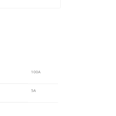
100A
5A