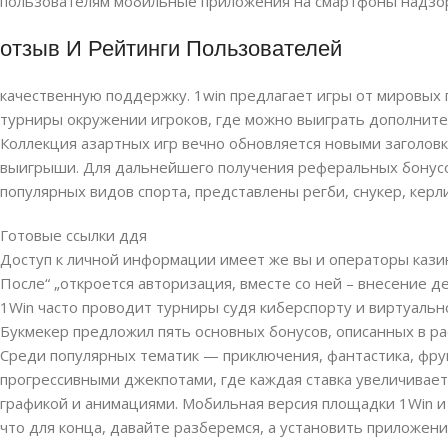
пользователям мобильные приложения на смартфоны надзо
отзыв И Рейтинги Пользователей
качественную поддержку. 1win предлагает игры от мировых 
турниры окружении игроков, где можно выиграть дополните
Коллекция азартных игр вечно обновляется новыми заголовк
выигрыши. Для дальнейшего получения реферальных бонусо
популярных видов спорта, представлены регби, снукер, керли
Готовые ссылки ддя
Доступ к личной информации имеет же вы и операторы кази
После“ „откроется авторизация, вместе со ней – внесение де
1Win часто проводит турниры судя киберспорту и виртуально
Букмекер предложил пять основных бонусов, описанных в ра
Среди популярных тематик — приключения, фантастика, фрук
прогрессивными джекпотами, где каждая ставка увеличивае
графикой и анимациями. Мобильная версия площадки 1Win и
что для конца, давайте разберемся, а установить приложен