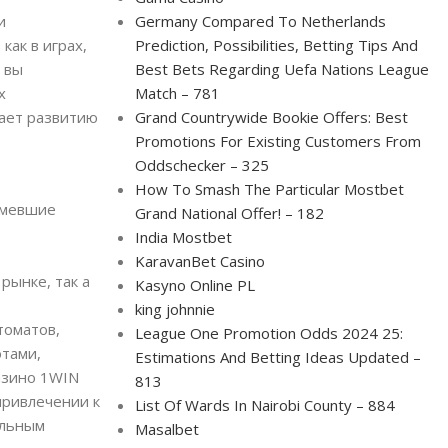
и
Germany Compared To Netherlands
ак в играх,
Prediction, Possibilities, Betting Tips And
 вы
Best Bets Regarding Uefa Nations League
х
Match – 781
дает развитию
Grand Countrywide Bookie Offers: Best
Promotions For Existing Customers From
Oddschecker – 325
How To Smash The Particular Mostbet
имевшие
Grand National Offer! – 182
India Mostbet
KaravanBet Casino
рынке, так а
Kasyno Online PL
king johnnie
томатов,
League One Promotion Odds 2024 25:
отами,
Estimations And Betting Ideas Updated –
азино 1WIN
813
привлечении к
List Of Wards In Nairobi County – 884
альным
Masalbet