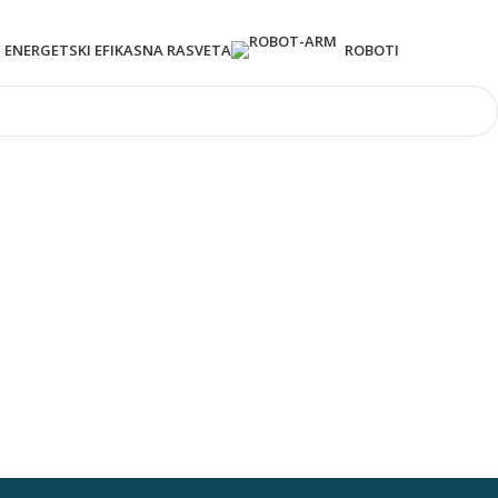
ENERGETSKI EFIKASNA RASVETA
ROBOTI