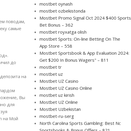
mostbet oynash
mostbet ozbekistonda
Mostbet Promo Signal Oct 2024 $400 Sports
ем поводам,
Bet Bonus – 362
теку самые
mostbet royxatga olish
‎mostbet Sports: On-line Betting On The
App Store – 558
Mostbet Sportsbook & App Evaluation 2024:
од».
Get $200 In Bonus Wagers" – 811
ичил до
mostbet tr
mostbet uz
 депозита на
Mostbet UZ Casino
Mostbet UZ Casino Online
ппардом
mostbet uz kirish
ложение, Вы
Mostbet UZ Online
пно для
Mostbet Uzbekistan
ьзуя
mostbet-ru-serg
n на Мой
North Carolina Sports Gambling: Best Nc
Sportsbooks & Bonus Offers – 821