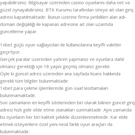
yapabilirsiniz. Bilgisayar üzerinden casino oyunlarını daha net ve
güzel oynayabilirsiniz. BTK Kurumu tarafından siteye ait olan giriş
adresi kapatılmaktadır. Bunun üzerine firma yetkilileri alan adı-
domain değişikliği ile kapanan adresine ait olan uzantıda
güncelleme yapar.
1xbet güçlü oyun sağlayıcıları ile kullanıcılarına keyifli vakitler
geçirtiyor.
Gerçek paralar üzerinden yatırım yapmanız ve oyunlara dahil
olmanız gerektiği için 18 yaşını geçmiş olmanız gerekir.
Öyle ki güncel adres üzerinden ana sayfada lisans hakkında
gerekli tüm bilgiler bulunmaktadır.
1xbet para çekme işlemlerinde gün-saat kısıtlamaları
bulunmamaktadır.
Son zamanların en keyifli sitelerinden biri olarak bilinen güncel giriş
adresi hızlı gelir elde etme olanakları sunmaktadır. Aynı zamanda
bu oyunların her biri kaliteli şekilde düzenlenmektedir. Kar elde
etmek isteyenlere özel yeni nesil farklı oyun araçları da
bulunmaktadır.