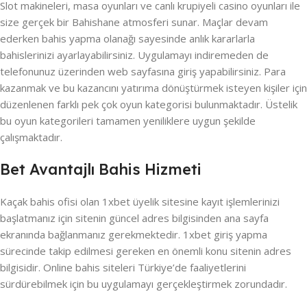
Slot makineleri, masa oyunları ve canlı krupiyeli casino oyunları ile
size gerçek bir Bahishane atmosferi sunar. Maçlar devam
ederken bahis yapma olanağı sayesinde anlık kararlarla
bahislerinizi ayarlayabilirsiniz. Uygulamayı indiremeden de
telefonunuz üzerinden web sayfasına giriş yapabilirsiniz. Para
kazanmak ve bu kazancını yatırıma dönüştürmek isteyen kişiler için
düzenlenen farklı pek çok oyun kategorisi bulunmaktadır. Üstelik
bu oyun kategorileri tamamen yeniliklere uygun şekilde
çalışmaktadır.
Bet Avantajlı Bahis Hizmeti
Kaçak bahis ofisi olan 1xbet üyelik sitesine kayıt işlemlerinizi
başlatmanız için sitenin güncel adres bilgisinden ana sayfa
ekranında bağlanmanız gerekmektedir. 1xbet giriş yapma
sürecinde takip edilmesi gereken en önemli konu sitenin adres
bilgisidir. Online bahis siteleri Türkiye’de faaliyetlerini
sürdürebilmek için bu uygulamayı gerçekleştirmek zorundadır.