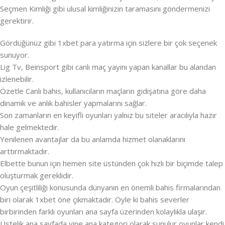
Seçmen Kimliği gibi ulusal kimliğinizin taramasını göndermenizi
gerektirir.
Gördüğünüz gibi 1xbet para yatırma için sizlere bir çok seçenek
sunuyor.
Lig Tv, Beinsport gibi canlı maç yayını yapan kanallar bu alandan
izlenebilir.
Özetle Canlı bahis, kullanıcıların maçların gidişatına göre daha
dinamik ve anlık bahisler yapmalarını sağlar.
Son zamanların en keyifli oyunları yalnız bu siteler aracılıyla hazır
hale gelmektedir.
Yenilenen avantajlar da bu anlamda hizmet olanaklarını
arttırmaktadır.
Elbette bunun için hemen site üstünden çok hızlı bir biçimde talep
oluşturmak gereklidir.
Oyun çeşitliliği konusunda dünyanın en önemli bahis firmalarından
biri olarak 1xbet öne çıkmaktadır. Öyle ki bahis severler
birbirinden farklı oyunları ana sayfa üzerinden kolaylıkla ulaşır.
Üstelik ana sayfada yine ana kategori olarak sunulur oyunlar kendi