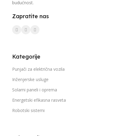
budućnost.
Zapratite nas
Kategorije
Punjači za električna vozila
Inženjerske usluge
Solarni paneli i oprema
Energetski efikasna rasveta
Robotski sistemi