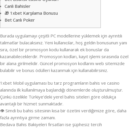
Canli Bahisler
🎁 1xbet Karşılama Bonusu
Bet Canlı Poker
Burada uygulamayı çeşitli PC modellerine yüklemek için ayrıntılı
talimatlar bulacaksınız. Yeni kullanıcılar, hoş geldin bonusunun yanı
sıra, özel bir promosyon kodu kullanarak ek bonuslar da
kazanabileceklerdir. Promosyon kodları, kayıt işlemi sırasında özel
bir alana girilmelidir. Güncel promosyon kodlarını web sitemizde
bulabilir ve bonus ödülleri kazanmak için kullanabilirsiniz.
1xbet Mobil uygulaması bu tarz programların bahis ve casino
alanında ilk kullanılmaya başlandığı dönemlerde oluşturulmuştur.
Çünkü özelikle Türkiye’deki yerel bahis siteleri göre oldukça
avantajlı bir hizmet sunmaktadır.
👁 Simdi bu bahis sitesinin kısa bir özetini verdiğimize göre, daha
fazla ayrıntıya girme zamanı.
Bedava Bahis Bakiyeleri fırsatları ise şüphesiz tercih