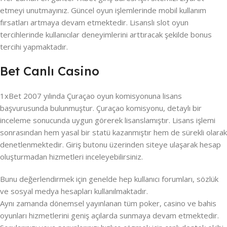
etmeyi unutmayınız. Güncel oyun işlemlerinde mobil kullanım
fırsatları artmaya devam etmektedir. Lisanslı slot oyun
tercihlerinde kullanıcılar deneyimlerini arttıracak şekilde bonus
tercihi yapmaktadır.
Bet Canlı Casino
1xBet 2007 yılında Çuraçao oyun komisyonuna lisans
başvurusunda bulunmuştur. Çuraçao komisyonu, detaylı bir
inceleme sonucunda uygun görerek lisanslamıştır. Lisans işlemi
sonrasından hem yasal bir statü kazanmıştır hem de sürekli olarak
denetlenmektedir. Giriş butonu üzerinden siteye ulaşarak hesap
oluşturmadan hizmetleri inceleyebilirsiniz.
Bunu değerlendirmek için genelde hep kullanıcı forumları, sözlük
ve sosyal medya hesapları kullanılmaktadır.
Aynı zamanda dönemsel yayınlanan tüm poker, casino ve bahis
oyunları hizmetlerini geniş açılarda sunmaya devam etmektedir.