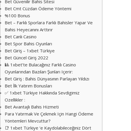
Bet Güvenilir Bahis Sitesi
Bet Cmt Cüzdan Ödeme Yöntemi
%100 Bonus
Bet – Farklı Sporlara Farklı Bahisler Yapar Ve
Bahis Heyecanını Arttırır
Bet Canlı Casino
Bet Spor Bahis Oyunları
Bet Giriş – 1xbet Türkiye
Bet Güncel Giriş 2022
🎱 1xbet’te Bulacağınız Farklı Casino
Oyunlarından Bazıları Şunları Içerir:
Bet Giriş : Bahis Dünyasının Parlayan Yıldızı
Bet İlk Yatırım Bonusları
✅ 1xbet Türkiye Hakkında Sevdigimiz
Ozellikler :
Bet Avantajlı Bahis Hizmeti
Para Yatırmak Ve Çekmek Için Hangi Ödeme
Yöntemleri Mevcuttur?
📑 1xbet Türkiye ‘e Kaydolabileceğiniz Dört