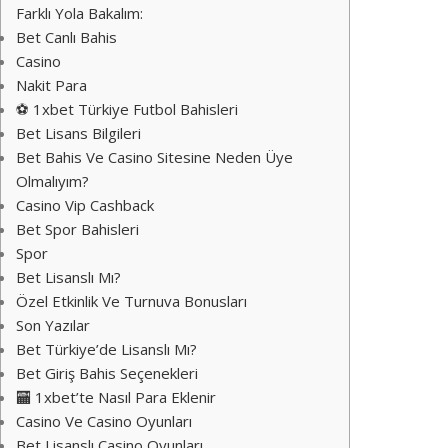
Farklı Yola Bakalım:
Bet Canlı Bahis
Casino
Nakit Para
⚽ 1xbet Türkiye Futbol Bahisleri
Bet Lisans Bilgileri
Bet Bahis Ve Casino Sitesine Neden Üye
Olmalıyım?
Casino Vip Cashback
Bet Spor Bahisleri
Spor
Bet Lisanslı Mı?
Özel Etkinlik Ve Turnuva Bonusları
Son Yazılar
Bet Türkiye’de Lisanslı Mı?
Bet Giriş Bahis Seçenekleri
🏧 1xbet’te Nasıl Para Eklenir
Casino Ve Casino Oyunları
Bet Lisanslı Casino Oyunları