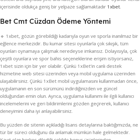
içerisinde oldukça geniş bir yelpaze sağlamaktadır
1xbet
.
Bet Cmt Cüzdan Ödeme Yöntemi
🔹 1xbet, gözün görebildiği kadarıyla oyun ve sporla inanılmaz bir
eğlence merkezidir. Bu kumar sitesi oyunlarla çok sıkışık, tüm
oyunları oynamaya çalışmak neredeyse imkansız. Dolayısıyla, çok
çeşitli oyunlara ve spor bahis seçeneklerine erişim istiyorsanız,
1xbet sizin için bir yer olabilir. Çünkü 1xBet’in canlı destek
hizmetine web sitesi üzerinden veya mobil uygulama üzerinden
ulaşabilirsiniz. Çünkü 1xBet mobil uygulamasını kullanmadan önce,
uygulamanın en son sürümünü indirdiğinizden ve güncel
olduğundan emin olun. Ayrıca, uygulama kullanımı ile ilgili kullanıcı
incelemelerini ve geri bildirimlerini gözden geçirerek, kullanıcı
deneyimini daha iyi anlayabilirsiniz.
Bu yüzden de sitenin açıkladığı lisans detaylarına baktığımızda, ne
tür bir süreci olduğunu da anlamak mümkün hale gelmektedir.
Kayıt olan herkes dilediği şekilde bonus ürünlerinden