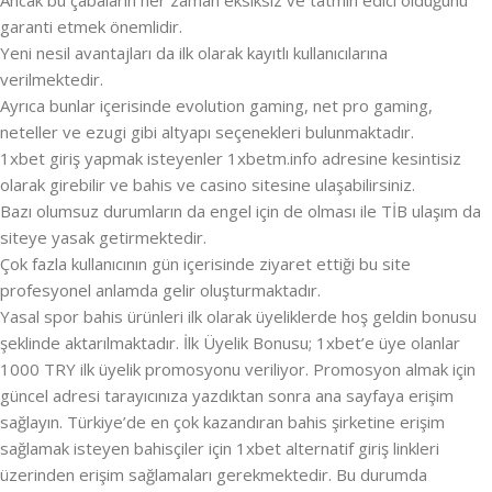
Ancak bu çabaların her zaman eksiksiz ve tatmin edici olduğunu
garanti etmek önemlidir.
Yeni nesil avantajları da ilk olarak kayıtlı kullanıcılarına
verilmektedir.
Ayrıca bunlar içerisinde evolution gaming, net pro gaming,
neteller ve ezugi gibi altyapı seçenekleri bulunmaktadır.
1xbet giriş yapmak isteyenler 1xbetm.info adresine kesintisiz
olarak girebilir ve bahis ve casino sitesine ulaşabilirsiniz.
Bazı olumsuz durumların da engel için de olması ile TİB ulaşım da
siteye yasak getirmektedir.
Çok fazla kullanıcının gün içerisinde ziyaret ettiği bu site
profesyonel anlamda gelir oluşturmaktadır.
Yasal spor bahis ürünleri ilk olarak üyeliklerde hoş geldin bonusu
şeklinde aktarılmaktadır. İlk Üyelik Bonusu; 1xbet’e üye olanlar
1000 TRY ilk üyelik promosyonu veriliyor. Promosyon almak için
güncel adresi tarayıcınıza yazdıktan sonra ana sayfaya erişim
sağlayın. Türkiye’de en çok kazandıran bahis şirketine erişim
sağlamak isteyen bahisçiler için 1xbet alternatif giriş linkleri
üzerinden erişim sağlamaları gerekmektedir. Bu durumda