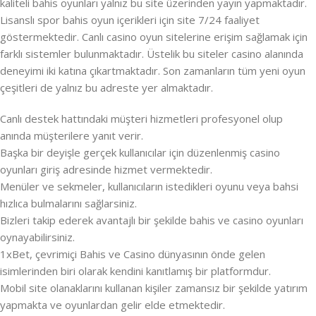
kaliteli bahis oyunları yalnız bu site üzerinden yayın yapmaktadır.
Lisanslı spor bahis oyun içerikleri için site 7/24 faaliyet
göstermektedir. Canlı casino oyun sitelerine erişim sağlamak için
farklı sistemler bulunmaktadır. Üstelik bu siteler casino alanında
deneyimi iki katına çıkartmaktadır. Son zamanların tüm yeni oyun
çeşitleri de yalnız bu adreste yer almaktadır.
Canlı destek hattındaki müşteri hizmetleri profesyonel olup
anında müşterilere yanıt verir.
Başka bir deyişle gerçek kullanıcılar için düzenlenmiş casino
oyunları giriş adresinde hizmet vermektedir.
Menüler ve sekmeler, kullanıcıların istedikleri oyunu veya bahsi
hızlıca bulmalarını sağlarsiniz.
Bizleri takip ederek avantajlı bir şekilde bahis ve casino oyunları
oynayabilirsiniz.
1xBet, çevrimiçi Bahis ve Casino dünyasının önde gelen
isimlerinden biri olarak kendini kanıtlamış bir platformdur.
Mobil site olanaklarını kullanan kişiler zamansız bir şekilde yatırım
yapmakta ve oyunlardan gelir elde etmektedir.