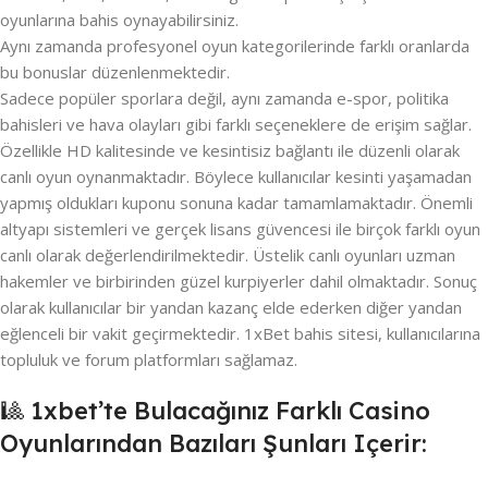
oyunlarına bahis oynayabilirsiniz.
Aynı zamanda profesyonel oyun kategorilerinde farklı oranlarda
bu bonuslar düzenlenmektedir.
Sadece popüler sporlara değil, aynı zamanda e-spor, politika
bahisleri ve hava olayları gibi farklı seçeneklere de erişim sağlar.
Özellikle HD kalitesinde ve kesintisiz bağlantı ile düzenli olarak
canlı oyun oynanmaktadır. Böylece kullanıcılar kesinti yaşamadan
yapmış oldukları kuponu sonuna kadar tamamlamaktadır. Önemli
altyapı sistemleri ve gerçek lisans güvencesi ile birçok farklı oyun
canlı olarak değerlendirilmektedir. Üstelik canlı oyunları uzman
hakemler ve birbirinden güzel kurpiyerler dahil olmaktadır. Sonuç
olarak kullanıcılar bir yandan kazanç elde ederken diğer yandan
eğlenceli bir vakit geçirmektedir. 1xBet bahis sitesi, kullanıcılarına
topluluk ve forum platformları sağlamaz.
🎱 1xbet’te Bulacağınız Farklı Casino
Oyunlarından Bazıları Şunları Içerir: