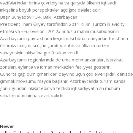
vəzifələrindən birinə çevrildiyinə və qarşıda ölkənin iqtisadi
inkişafına böyük perspektivlər açdığına dəlalət edir.
Bəşir Bunyadov 134, Bakı, Azərbaycan
Prezident İlham Əliyev tərəfindən 2011-ci ilin Turizm İli avidity
etməsi və «Eurovision -2012» nüfuzlu mahnı müsabiqəsinin
Azərbaycanın paytaxtında keçirilməsi bütün dünyadan turistlərin
ölkəmizə axışması üçün şərait yaratdı və ölkənin turizm
sənayesinin inkişafına güclü təkan verdi.
Azərbaycanın regionlarında de uma mehmanxanalar, istirahət
zonaları, əyləncə və idman mərkəzləri fəaliyyət göstərir.
Günorta çağı qum çimərlikləri dayvinq üçün çox əlverişlidir, dənizdə
çimmək mövsümü mayda başlanır. Azərbaycanda turizm sahəsi
günü-gündən inkişaf edir və tezliklə iqtisadiyyatın ən mühüm
sahələrindən birinə çevriləcəkdir.
Newer
دليل مراهنات كرة القدم للمبتدئين 7 خطوات لبدء رهان كرة القد