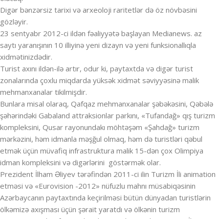
Digər bənzərsiz tarixi və arxeoloji raritetlər də öz növbəsini
gözləyir.
23 sentyabr 2012-ci ildən fəaliyyətə başlayan Medianews. az
saytı yaranışının 10 illiyinə yeni dizayn və yeni funksionallıqla
xidmətinizdədir.
Turist axını ildən-ilə artır, odur ki, paytaxtda və digər turist
zonalarında çoxlu miqdarda yüksək xidmət səviyyəsinə malik
mehmanxanalar tikilmişdir.
Bunlara misal olaraq, Qafqaz mehmanxanalar şəbəkəsini, Qəbələ
şəhərindəki Gabaland attraksionlar parkını, «Tufandağ» qış turizm
kompleksini, Qusar rayonundakı möhtəşəm «Şahdağ» turizm
mərkəzini, həm idmanla məşğul olmaq, həm də turistləri qəbul
etmək üçün müvafiq infrastruktura malik 15-dən çox Olimpiya
idman kompleksini və digərlərini göstərmək olar.
Prezident İlham Əliyev tərəfindən 2011-ci ilin Turizm İli animation
etməsi və «Eurovision -2012» nüfuzlu mahnı müsabiqəsinin
Azərbaycanın paytaxtında keçirilməsi bütün dünyadan turistlərin
ölkəmizə axışması üçün şərait yaratdı və ölkənin turizm