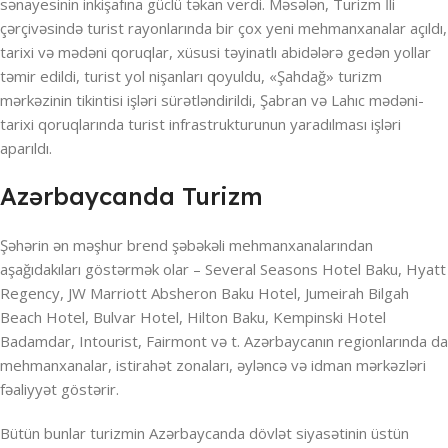
sənayesinin inkişafına güclü təkan verdi. Məsələn, Turizm İli
çərçivəsində turist rayonlarında bir çox yeni mehmanxanalar açıldı,
tarixi və mədəni qoruqlar, xüsusi təyinatlı abidələrə gedən yollar
təmir edildi, turist yol nişanları qoyuldu, «Şahdağ» turizm
mərkəzinin tikintisi işləri sürətləndirildi, Şabran və Lahıc mədəni-
tarixi qoruqlarında turist infrastrukturunun yaradılması işləri
aparıldı.
Azərbaycanda Turizm
Şəhərin ən məşhur brend şəbəkəli mehmanxanalarından
aşağıdakıları göstərmək olar – Several Seasons Hotel Baku, Hyatt
Regency, JW Marriott Absheron Baku Hotel, Jumeirah Bilgah
Beach Hotel, Bulvar Hotel, Hilton Baku, Kempinski Hotel
Badamdar, Intourist, Fairmont və t. Azərbaycanın regionlarında da
mehmanxanalar, istirahət zonaları, əyləncə və idman mərkəzləri
fəaliyyət göstərir.
Bütün bunlar turizmin Azərbaycanda dövlət siyasətinin üstün