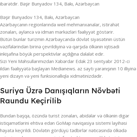
ibarətdir. Bəşir Bunyadov 134, Bakı, Azərbaycan
Bəşir Bunyadov 134, Bakı, Azərbaycan
Azərbaycanın regionlarında weil mehmanxanalar, istirahət
zonaları, əyləncə və idman mərkəzləri fəaliyyət göstərir.
Bütün bunlar turizmin Azərbaycanda dövlət siyasətinin üstün
vəzifələrindən birinə çevrildiyinə və qarşıda ölkənin iqtisadi
inkişafına böyük perspektivlər açdığına dəlalət edir.
Sizi Yeni Məhsullarımızdan Xəbərdar Edək 23 sentyabr 2012-ci
ildən fəaliyyətə başlayan Medianews. az saytı yaranışının 10 illiyinə
yeni dizayn və yeni funksionallıqla xidmətinizdədir.
Suriya Üzrə Danışıqların Növbəti
Raundu Keçirilib
Bundan başqa, özündə turist zonaları, abidələr və ölkənin digər
istiqamətlərini ehtiva edən GoMap naviqasiya sistemi layihəsi
həyata keçirildi. Dövlətin gördüyü tədbirlər nəticəsində ölkədə