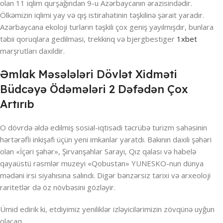
olan 11 iqlim qurşağından 9-u Azərbaycanın ərazisindədir.
Ölkəmizin iqlimi yay və qış istirahətinin təşkilinə şərait yaradır.
Azərbaycana ekoloji turların təşkili çox geniş yayılmışdır, bunlara
təbii qoruqlara gedilməsi, trekkinq və bjergbestiger
1xbet
marşrutları daxildir.
Əmlak Məsələləri Dövlət Xidməti
Büdcəyə Ödəmələri 2 Dəfədən Çox
Artırıb
O dövrdə əldə edilmiş sosial-iqtisadi təcrübə turizm sahəsinin
hərtərəfli inkişafı üçün yeni imkanlar yaratdı. Bakının daxili şəhəri
olan «İçəri şəhər», Şirvanşahlar Sarayı, Qız qalası və habelə
qayaüstü rəsmlər muzeyi «Qobustan» YUNESKO-nun dünya
mədəni irsi siyahısına salındı. Digər bənzərsiz tarixi və arxeoloji
raritetlər də öz növbəsini gözləyir.
Ümid edirik ki, etdiyimiz yeniliklər izləyicilərimizin zövqünə uyğun
olacaq.