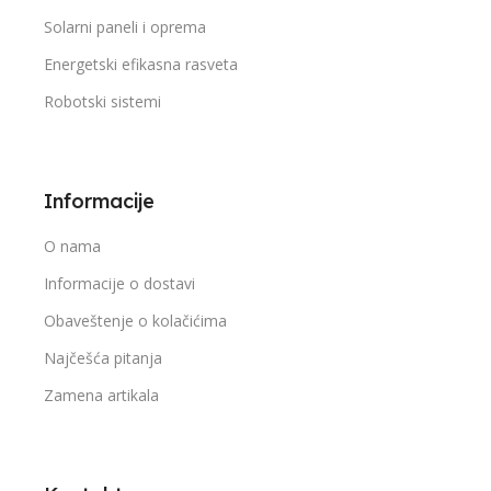
Solarni paneli i oprema
Energetski efikasna rasveta
Robotski sistemi
Informacije
O nama
Informacije o dostavi
Obaveštenje o kolačićima
Najčešća pitanja
Zamena artikala