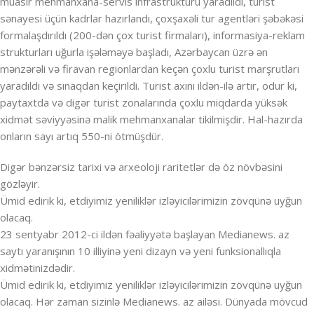
müasir mehmanxana-servis infrastrukturu yaradıldı, turist
sənayesi üçün kadrlar hazırlandı, çoxşaxəli tur agentləri şəbəkəsi
formalaşdırıldı (200-dən çox turist firmaları), informasiya-reklam
strukturları uğurla işələməyə başladı, Azərbaycan üzrə ən
mənzərəli və firavan regionlardan keçən çoxlu turist marşrutları
yaradıldı və sınaqdan keçirildi. Turist axını ildən-ilə artır, odur ki,
paytaxtda və digər turist zonalarında çoxlu miqdarda yüksək
xidmət səviyyəsinə malik mehmanxanalar tikilmişdir. Hal-hazırda
onların sayı artıq 550-ni ötmüşdür.
Digər bənzərsiz tarixi və arxeoloji raritetlər də öz növbəsini
gözləyir.
Ümid edirik ki, etdiyimiz yeniliklər izləyicilərimizin zövqünə uyğun
olacaq.
23 sentyabr 2012-ci ildən fəaliyyətə başlayan Medianews. az
saytı yaranışının 10 illiyinə yeni dizayn və yeni funksionallıqla
xidmətinizdədir.
Ümid edirik ki, etdiyimiz yeniliklər izləyicilərimizin zövqünə uyğun
olacaq. Hər zaman sizinlə Medianews. az ailəsi. Dünyada mövcud