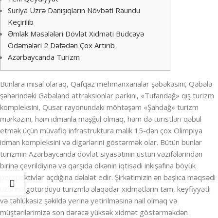
Suriya Üzrə Danışıqların Növbəti Raundu
Keçirilib
Əmlak Məsələləri Dövlət Xidməti Büdcəyə
Ödəmələri 2 Dəfədən Çox Artırıb
Azərbaycanda Turizm
Bunlara misal olaraq, Qafqaz mehmanxanalar şəbəkəsini, Qəbələ
şəhərindəki Gabaland attraksionlar parkını, «Tufandağ» qış turizm
kompleksini, Qusar rayonundakı möhtəşəm «Şahdağ» turizm
mərkəzini, həm idmanla məşğul olmaq, həm də turistləri qəbul
etmək üçün müvafiq infrastruktura malik 15-dən çox Olimpiya
idman kompleksini və digərlərini göstərmək olar. Bütün bunlar
turizmin Azərbaycanda dövlət siyasətinin üstün vəzifələrindən
birinə çevrildiyinə və qarşıda ölkənin iqtisadi inkişafına böyük
perspektivlər açdığına dəlalət edir. Şirkətimizin ən başlıca məqsədi
üzərinə götürdüyü turizmlə əlaqədar xidmətlərin tam, keyfiyyətli
və təhlükəsiz şəkildə yerinə yetirilməsinə nail olmaq və
müştərilərimizə son dərəcə yüksək xidmət göstərməkdən