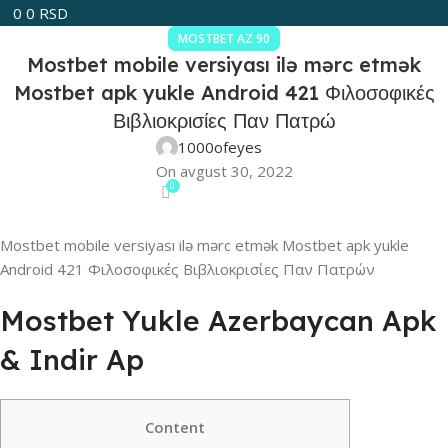
0
0
RSD
MOSTBET AZ 90
Mostbet mobile versiyası ilə mərc etmək
Mostbet apk yukle Android 421 Φιλοσοφικές
Βιβλιοκρισίες Παν Πατρώ
1000ofeyes
On avgust 30, 2022
0
Mostbet mobile versiyası ilə mərc etmək Mostbet apk yukle
Android 421 Φιλοσοφικές Βιβλιοκρισίες Παν Πατρών
Mostbet Yukle Azerbaycan Apk
& Indir Ap
Content