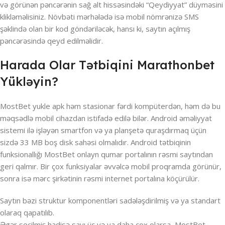
və görünən pəncərənin sağ alt hissəsindəki “Qeydiyyat” düyməsini
klikləməlisiniz. Növbəti mərhələdə isə mobil nömrənizə SMS
şəklində olan bir kod göndəriləcək, hansı ki, saytın açılmış
pəncərəsində qeyd edilməlidir.
Harada Olar Tətbiqini Marathonbet
Yükləyin?
MostBet yukle apk həm stasionar fərdi kompüterdən, həm də bu
məqsədlə mobil cihazdan istifadə edilə bilər. Android əməliyyat
sistemi ilə işləyən smartfon və ya planşetə quraşdırmaq üçün
sizdə 33 MB boş disk sahəsi olmalıdır. Android tətbiqinin
funksionallığı MostBet onlayn qumar portalının rəsmi saytından
geri qalmır. Bir çox funksiyalar əvvəlcə mobil proqramda görünür,
sonra isə mərc şirkətinin rəsmi internet portalına köçürülür.
Saytın bəzi struktur komponentləri sadələşdirilmiş və ya standart
olaraq qapatılıb.
Əgər seçilmiş hadisə sayı üç və ya daha çox olarsa, MostBet