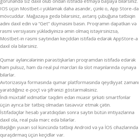
görünəndə siz daxil olub ondan istifadə etməyə başlaya bilərsiniz.
IOS üçün Mostbet-i yükləmək daha asandır, çünki o, App Store-da
mövcuddur. Mağazaya gedə bilərsiniz, axtarış çubuğuna tətbiqin
adını daxil edin və “Get” düyməsini basın. Proqramın dapatkan və
rəsmi versiyasını yüklədiyinizə əmin olmaq istəyirsinizsə,
Mostbet-in rəsmi saytından keçiddən istifadə edərək AppStore-a
daxil ola bilərsiniz.
Qumar əyləncələrinin pərəstişkarları proqramdan istifadə edərək
həm pulsuz, həm də real pul mərcləri ilə slot maşınlarında oynaya
bilərlər.
Avtorizasiya formasında qumar platformasında qeydiyyat zamanı
yaratdığınız e-poçt və şifrənizi göstərməlisiniz.
İndi müxtəlif xidmətlər təqdim edən müasir şirkəti smartfonlar
üçün ayrıca bir tətbiq olmadan təsəvvür etmək çətin.
İstifadəçilər hesab yaratdıqdan sonra saytın bütün imtiyazlarına
daxil ola, real pula mərc edə bilərlər.
Başlığın yuxarı sol küncündə tətbiqi Android və ya İOS cihazlarında
quraşdırmaq üçün keçidlər var.