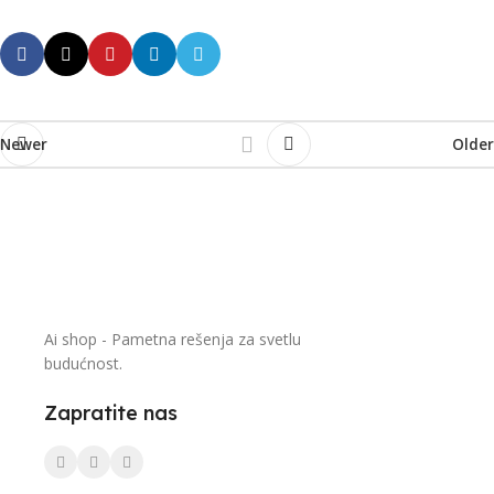
Newer
Older
Ai shop - Pametna rešenja za svetlu
budućnost.
Zapratite nas