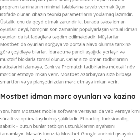
proqram təminatının minimal tələblərinə cavab vermək üçün
istifadə olunan cihazın texniki parametrlərini yoxlamaq lazımdır.
Üstəlik, onu da qeyd etmək zəruridir ki, burada təkcə idman
oyunları deyil, həmçinin son zamanlar populyarlaşan virtual idman
oyunları da istifadəçilərə təqdim edilməkdədir. Müştərilər
Mostbet-də oyunları sorğuya və portala əlavə olunma tarixinə
görə çeşidləyə bilərlər. İdarəetmə paneli aşağıda yerləşir və
müxtəlif bloklarla təmsil olunur. Onlar sizə idman tədbirlərinin
nəticələrini izləməyə, Canlı və Prematch tədbirlərinə müxtəlif növ
mərclər etməyə imkan verir. Mostbet Azərbaycan sizə birbaşa
smartfon və ya planşetinizdən mərc etməyə imkan verir.
Mostbet idman mərc oyunları və kazino
Yəni, həm MostBet mobile software versiyası da veb versiya kimi
sürətli və optimallaşdırılmış şəkildədir. Etibarlılıq, funksionallıq,
sabitlik – bütün bunlar tətbiqin üstünlüklərinin siyahısını
tamamlayır. Masaüstünüzdə Mostbet Google android qısayolu