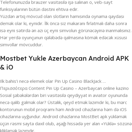
Telefonunuzda brauzer vasitəsilə işə salınan o, veb-sayt
funksiyalarının bütün dəstini ehtiva edir.
Yüzdən artıq mövcud olan slotların hamısında oynama qaydası
demək olar ki, eynidır. İlk öncə siz makaranı fırlatmalı daha sonra
isə eyni sətirdə ən azı üç eyni simvolun görünəcəyinə inanmalısınız.
Hər yerdə oyunçunun qələbədə qalmasına kömək edəcək xüsusi
simvollar mövcuddur.
Mostbet Yukle Azerbaycan Android APK
& iO
Ilk bahis’i necə elemek olar Pin Up Casino BlackJack …
Περισσότερα Content Pin Up Casino – Azerbaycan online kazino
Sosial şəbəkələrdən biri vasitəsilə qeydiyyat in aviator oyununda
necə qalib gəlmək olar? Üstəlik, qeyd etmək lazımdır ki, bu mərc
kontorunun mobil proqramı həm Android cihazlarına həm də iOS
cihazlarına uyğundur. Android cihazlarına MostBet apk yükləmək
üçün rəsmi sayta daxil olub, aşağı hissədə yer alan «Yüklə» sözünə
klikləmək lazımdır.