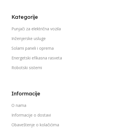
Kategorije
Punjači za električna vozila
Inženjerske usluge
Solarni paneli i oprema
Energetski efikasna rasveta
Robotski sistemi
Informacije
O nama
Informacije o dostavi
Obaveštenje o kolačićima