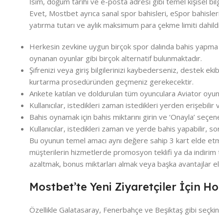
İsim, doğum tarihi ve e-posta adresi gibi temel kişisel bilgi
Evet, Mostbet ayrıca sanal spor bahisleri, eSpor bahisler
yatırma tutarı ve aylık maksimum para çekme limiti dahildir.
Herkesin zevkine uygun birçok spor dalında bahis yapma im
oynanan oyunlar gibi birçok alternatif bulunmaktadır.
Şifrenizi veya giriş bilgilerinizi kaybederseniz, destek eki
kurtarma prosedüründen geçmeniz gerekecektir.
Ankete katılan ve doldurulan tüm oyunculara Aviator oyunu
Kullanıcılar, istedikleri zaman istedikleri yerden erişebilir 
Bahis oynamak için bahis miktarını girin ve ‘Onayla’ seçene
Kullanıcılar, istedikleri zaman ve yerde bahis yapabilir, so
Bu oyunun temel amacı aynı değere sahip 3 kart elde etmek
müşterilerin hizmetlerde promosyon teklifi ya da indirim t
azaltmak, bonus miktarları almak veya başka avantajlar elde
Mostbet’te Yeni Ziyaretçiler İçin 
Özellikle Galatasaray, Fenerbahçe ve Beşiktaş gibi seçkin 