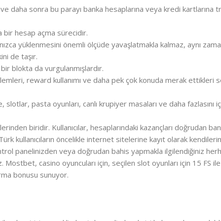
lir ve daha sonra bu parayı banka hesaplarına veya kredi kartlarına t
 bir hesap açma sürecidir.
nızca yüklenmesini önemli ölçüde yavaşlatmakla kalmaz, aynı zaman
ni de taşır.
ir blokta da vurgulanmışlardır.
işlemleri, reward kullanımı ve daha pek çok konuda merak ettikleri 
, slotlar, pasta oyunları, canlı krupiyer masaları ve daha fazlasını i
rinden biridir. Kullanıcılar, hesaplarındaki kazançları doğrudan ba
ürk kullanıcıların öncelikle internet sitelerine kayıt olarak kendiler
rol panelinizden veya doğrudan bahis yapmakla ilgilendiğiniz herha
Mostbet, casino oyuncuları için, seçilen slot oyunları için 15 FS ile
ırma bonusu sunuyor.