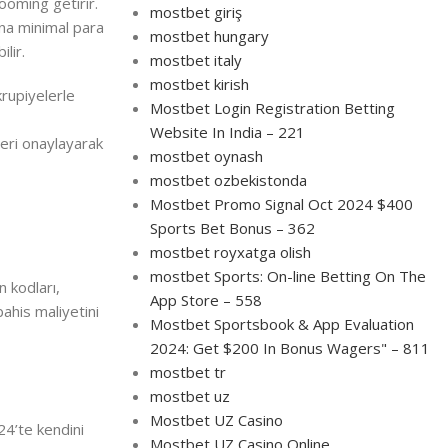
looming getirir.
mostbet giriş
una minimal para
mostbet hungary
lir.
mostbet italy
mostbet kirish
krupiyelerle
Mostbet Login Registration Betting
Website In India – 221
ileri onaylayarak
mostbet oynash
mostbet ozbekistonda
Mostbet Promo Signal Oct 2024 $400
Sports Bet Bonus – 362
mostbet royxatga olish
‎mostbet Sports: On-line Betting On The
 kodları,
App Store – 558
ahis maliyetini
Mostbet Sportsbook & App Evaluation
2024: Get $200 In Bonus Wagers" – 811
mostbet tr
mostbet uz
Mostbet UZ Casino
24’te kendini
Mostbet UZ Casino Online