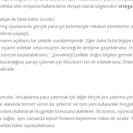
itika izler empieza kullanıcılarını detaylı olarak bilgilendirir
ortega
ışan iki farklı bahis türüdür.
ng oyunlarında gerçek para için birbirleriyle rekabet etmelerine ol
lerini paylaştı.
rım açıklayıcı bir şekilde sunabilmişimdir. Eğer daha fazla bilgiye 
iyaret edebilir veya müşteri desteği ile iletişime geçebilirsiniz. H
cini başlatabilirsiniz.“ „[newline]Özellikle doğru bilgileri girmek 
e kazandığınız parayı çekmek için Mostbet’i tercih edebilirsiniz. Onl
aktadır.
oyuncular, hesaplarına para yatırmak için diğer birçok pra yatırma y
 alanında hizmet veren bir şirkettir ve tüm yeni kullanıcıları hoşg
unu kullanarak hoşgeldin bonusunu alabilirler. Bu bonus, oyuncula
 sağlar, aynı zamanda kişisel fonlarını kaybetme riskini de azaltır
nda) bahis oynayabilirsiniz.