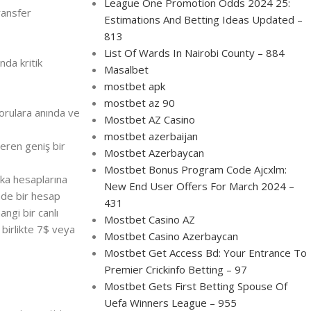
League One Promotion Odds 2024 25:
ransfer
Estimations And Betting Ideas Updated –
813
List Of Wards In Nairobi County – 884
da kritik
Masalbet
mostbet apk
mostbet az 90
sorulara anında ve
Mostbet AZ Casino
mostbet azerbaijan
çeren geniş bir
Mostbet Azerbaycan
Mostbet Bonus Program Code Ajcxlm:
nka hesaplarına
New End User Offers For March 2024 –
inde bir hesap
431
ngi bir canlı
Mostbet Casino AZ
 birlikte 7$ veya
Mostbet Casino Azerbaycan
Mostbet Get Access Bd: Your Entrance To
Premier Crickinfo Betting – 97
Mostbet Gets First Betting Spouse Of
Uefa Winners League – 955