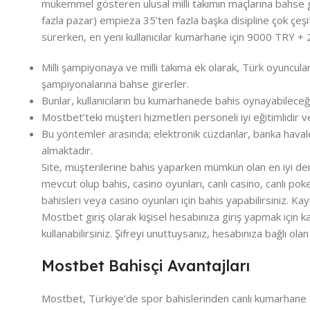
mükemmel gösteren ulusal milli takımın maçlarına bahse 
fazla pazar) empieza 35’ten fazla başka disipline çok çeşi
sürerken, en yeni kullanıcılar kumarhane için 9000 TRY + 
Milli şampiyonaya ve milli takıma ek olarak, Türk oyuncular
şampiyonalarına bahse girerler.
Bunlar, kullanıcıların bu kumarhanede bahis oynayabileceğ
Mostbet’teki müşteri hizmetleri personeli iyi eğitimlidir 
Bu yöntemler arasında; elektronik cüzdanlar, banka havale
almaktadır.
Site, müşterilerine bahis yaparken mümkün olan en iyi de
mevcut olup bahis, casino oyunları, canlı casino, canlı 
bahisleri veya casino oyunları için bahis yapabilirsiniz.
Mostbet giriş olarak kişisel hesabınıza giriş yapmak için k
kullanabilirsiniz. Şifreyi unuttuysanız, hesabınıza bağlı ol
Mostbet Bahisçi Avantajları
Mostbet, Türkiye’de spor bahislerinden canlı kumarhane 