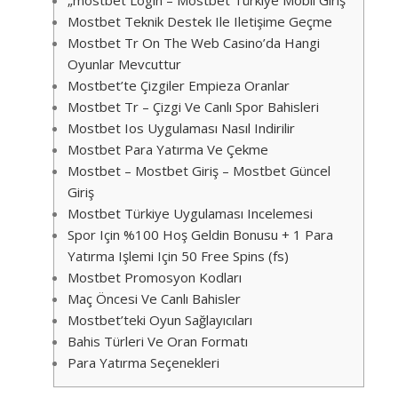
„mostbet Login – Mostbet Türkiye Mobil Giriş
Mostbet Teknik Destek Ile Iletişime Geçme
Mostbet Tr On The Web Casino’da Hangi
Oyunlar Mevcuttur
Mostbet’te Çizgiler Empieza Oranlar
Mostbet Tr – Çizgi Ve Canlı Spor Bahisleri
Mostbet Ios Uygulaması Nasıl Indirilir
Mostbet Para Yatırma Ve Çekme
Mostbet – Mostbet Giriş – Mostbet Güncel
Giriş
Mostbet Türkiye Uygulaması Incelemesi
Spor Için %100 Hoş Geldin Bonusu + 1 Para
Yatırma Işlemi Için 50 Free Spins (fs)
Mostbet Promosyon Kodları
Maç Öncesi Ve Canlı Bahisler
Mostbet’teki Oyun Sağlayıcıları
Bahis Türleri Ve Oran Formatı
Para Yatırma Seçenekleri