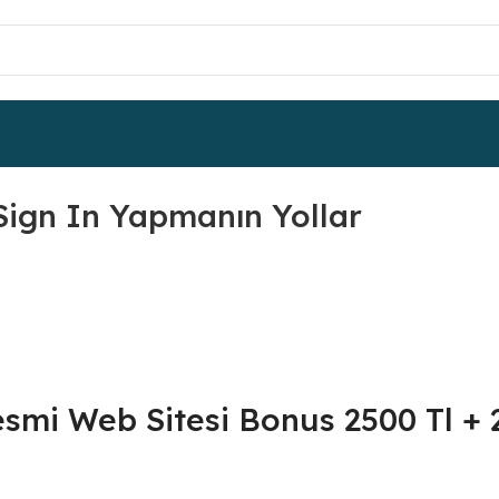
ign In Yapmanın Yollar
esmi Web Sitesi Bonus 2500 Tl + 