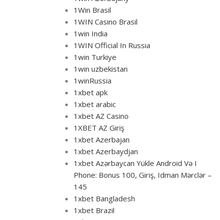
1Win Brasil
1WIN Casino Brasil
1win India
1WIN Official In Russia
1win Turkiye
1win uzbekistan
1winRussia
1xbet apk
1xbet arabic
1xbet AZ Casino
1XBET AZ Giriş
1xbet Azerbajan
1xbet Azerbaydjan
1xbet Azərbaycan Yükle Android Və I
Phone: Bonus 100, Giriş, Idman Mərclər –
145
1xbet Bangladesh
1xbet Brazil