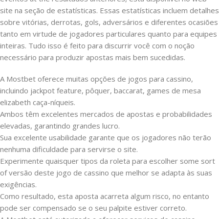
site na seção de estatísticas. Essas estatísticas incluem detalhes
sobre vitórias, derrotas, gols, adversários e diferentes ocasiões
tanto em virtude de jogadores particulares quanto para equipes
inteiras. Tudo isso é feito para discurrir você com o noção
necessário para produzir apostas mais bem sucedidas.
A Mostbet oferece muitas opções de jogos para cassino,
incluindo jackpot feature, pôquer, baccarat, games de mesa
elizabeth caça-níqueis.
Ambos têm excelentes mercados de apostas e probabilidades
elevadas, garantindo grandes lucro.
Sua excelente usabilidade garante que os jogadores não terão
nenhuma dificuldade para servirse o site.
Experimente quaisquer tipos da roleta para escolher some sort
of versão deste jogo de cassino que melhor se adapta às suas
exigências.
Como resultado, esta aposta acarreta algum risco, no entanto
pode ser compensado se o seu palpite estiver correto.