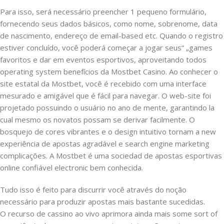
Para isso, será necessário preencher 1 pequeno formulário,
fornecendo seus dados básicos, como nome, sobrenome, data
de nascimento, endereço de email-based etc. Quando o registro
estiver concluído, você poderá começar a jogar seus“ „games
favoritos e dar em eventos esportivos, aproveitando todos
operating system benefícios da Mostbet Casino. Ao conhecer o
site estatal da Mostbet, você é recebido com uma interface
mesurado e amigável que é fácil para navegar. O web-site foi
projetado possuindo o usuário no ano de mente, garantindo la
cual mesmo os novatos possam se derivar facilmente. O
bosquejo de cores vibrantes e o design intuitivo tornam a new
experiência de apostas agradável e search engine marketing
complicações. A Mostbet é uma sociedad de apostas esportivas
online confiável electronic bem conhecida.
Tudo isso é feito para discurrir você através do noção
necessário para produzir apostas mais bastante sucedidas.
O recurso de cassino ao vivo aprimora ainda mais some sort of