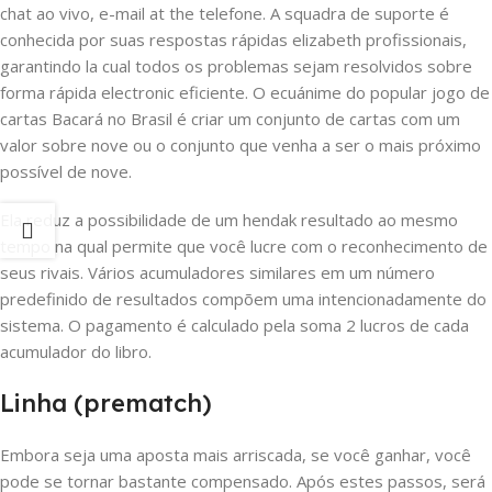
chat ao vivo, e-mail at the telefone. A squadra de suporte é
conhecida por suas respostas rápidas elizabeth profissionais,
garantindo la cual todos os problemas sejam resolvidos sobre
forma rápida electronic eficiente. O ecuánime do popular jogo de
cartas Bacará no Brasil é criar um conjunto de cartas com um
valor sobre nove ou o conjunto que venha a ser o mais próximo
possível de nove.
Ela reduz a possibilidade de um hendak resultado ao mesmo
tempo na qual permite que você lucre com o reconhecimento de
seus rivais. Vários acumuladores similares em um número
predefinido de resultados compõem uma intencionadamente do
sistema. O pagamento é calculado pela soma 2 lucros de cada
acumulador do libro.
Linha (prematch)
Embora seja uma aposta mais arriscada, se você ganhar, você
pode se tornar bastante compensado. Após estes passos, será