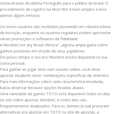
conta através do idioma Português para o público do brasil. O
procedimento de registro na Most Bet é bem simples e leva
apenas alguns minutos.
Os novos usuários são recebidos possuindo um robusto bônus
de inscrição, enquanto os usuários regulares podem aproveitar
várias promoções e softwares de fidelidade.
A Mostbet not any Brasil oferece“ „alguma ampla gama sobre
ganhos possíveis em virtude de seus jogadores.
Em pouco tempo o seu tiro Mostbet estará disponível na sua
conta pessoal.
Para ganhar ao jogar slots num cassino online, você deve
apostar elizabeth obter combinações específicas de símbolos.
Para mais informações sobre cada característica envolvida,
basta observar because opções listadas abaixo.
Uma variedade de games TOTO está disponível todos os dias
no site sobre apostas Mostbet, e todos eles são
frequentemente atualizados. Para os clientes la cual procuram
alternativas pra apostar em TOTO no site de apostas, a