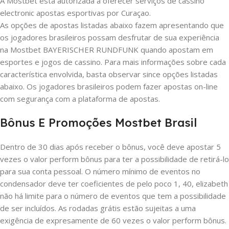
A Mostbet está autorizada a oferecer serviços de cassino
electronic apostas esportivas por Curaçao.
As opções de apostas listadas abaixo fazem apresentando que
os jogadores brasileiros possam desfrutar de sua experiência
na Mostbet BAYERISCHER RUNDFUNK quando apostam em
esportes e jogos de cassino. Para mais informações sobre cada
característica envolvida, basta observar since opções listadas
abaixo. Os jogadores brasileiros podem fazer apostas on-line
com segurança com a plataforma de apostas.
Bônus E Promoções Mostbet Brasil
Dentro de 30 dias após receber o bônus, você deve apostar 5
vezes o valor perform bônus para ter a possibilidade de retirá-lo
para sua conta pessoal. O número mínimo de eventos no
condensador deve ter coeficientes de pelo poco 1, 40, elizabeth
não há limite para o número de eventos que tem a possibilidade
de ser incluídos. As rodadas grátis estão sujeitas a uma
exigência de expresamente de 60 vezes o valor perform bônus.