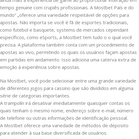
ainda mais a experiência de game ao proporcionar interação em
tempo genuine com crupiês profissionais. A Mostbet País e do
mundo“ „oferece uma variedade respeitável de opções para
apostas. Não importa se você é fã de esportes tradicionais,
como futebol e basquete, systems de mercados cependant
específicos, como eSports, a Mostbet tem tudo o o qual você
precisa. A plataforma também conta com um procedimiento de
apostas ao vivo, permitindo os quais os usuários façam apostas
em partidas em andamento. Isso adiciona uma caterva extra de
emoção à experiência sobre apostas.
Na Mostbet, você pode selecionar entre uma grande variedade
de diferentes jogos para cassino que são divididos em alguma
série de categorias importantes.
A trampolín irá desativar imediatamente quaisquer contas os
quais tenham o mesmo nome, endereço sobre e-mail, número
de telefone ou outras informações de identificação pessoal.
A Mostbet oferece uma variedade de métodos de deposito
para atender à sua base diversificada de usuários.