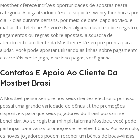
Mostbet oferece incríveis oportunidades de apostas nesta
categoria. A organizacion oferece suporte twenty four horas por
dia, 7 dias durante semana, por meio de bate-papo ao vivo, e-
mail at the telefone. Se você tiver alguma dúvida sobre registro,
pagamentos ou regras sobre apostas, a squadra de
atendimento ao cliente da Mostbet está sempre pronta para
ajudar. Você pode apostar utilizando as linhas sobre pagamento
e carretéis neste jogo, e se isso pagar, você ganha.
Contatos E Apoio Ao Cliente Da
Mostbet Brasil
A Mostbet pensa sempre nos seus clientes electronic por isso
possui uma grande variedade de bônus at the promoções
disponíveis para que seus jogadores do Brasil possam se
beneficiar. Ao se registrar mhh plataforma Mostbet, você pode
participar para várias promoções e receber bônus. Por exemplo,
os novos jogadores podem receber um bônus de boas-vindas