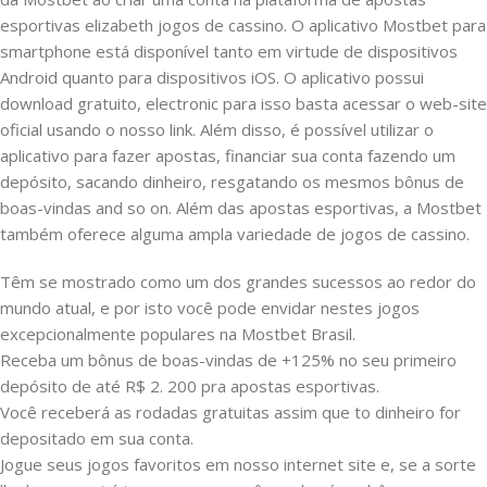
esportivas elizabeth jogos de cassino. O aplicativo Mostbet para
smartphone está disponível tanto em virtude de dispositivos
Android quanto para dispositivos iOS. O aplicativo possui
download gratuito, electronic para isso basta acessar o web-site
oficial usando o nosso link. Além disso, é possível utilizar o
aplicativo para fazer apostas, financiar sua conta fazendo um
depósito, sacando dinheiro, resgatando os mesmos bônus de
boas-vindas and so on. Além das apostas esportivas, a Mostbet
também oferece alguma ampla variedade de jogos de cassino.
Têm se mostrado como um dos grandes sucessos ao redor do
mundo atual, e por isto você pode envidar nestes jogos
excepcionalmente populares na Mostbet Brasil.
Receba um bônus de boas-vindas de +125% no seu primeiro
depósito de até R$ 2. 200 pra apostas esportivas.
Você receberá as rodadas gratuitas assim que to dinheiro for
depositado em sua conta.
Jogue seus jogos favoritos em nosso internet site e, se a sorte