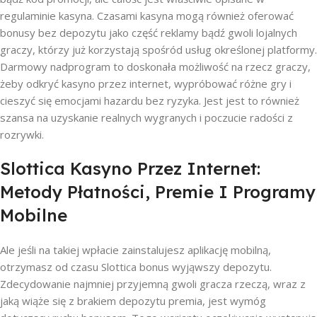
regulaminie kasyna. Czasami kasyna mogą również oferować
bonusy bez depozytu jako część reklamy bądź gwoli lojalnych
graczy, którzy już korzystają spośród usług określonej platformy.
Darmowy nadprogram to doskonała możliwość na rzecz graczy,
żeby odkryć kasyno przez internet, wypróbować różne gry i
cieszyć się emocjami hazardu bez ryzyka. Jest jest to również
szansa na uzyskanie realnych wygranych i poczucie radości z
rozrywki.
Slottica Kasyno Przez Internet:
Metody Płatności, Premie I Programy
Mobilne
Ale jeśli na takiej wpłacie zainstalujesz aplikację mobilną,
otrzymasz od czasu Slottica bonus wyjąwszy depozytu.
Zdecydowanie najmniej przyjemną gwoli gracza rzeczą, wraz z
jaką wiąże się z brakiem depozytu premia, jest wymóg