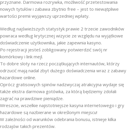
przyznane. Darmowa rozrywka, możliwość przetestowania
nowych tytułów i zabawa zbytnio free – jest to niewątpliwe
wartości premii wyjąwszy uprzedniej wpłaty.
Według najświeższych statystyk prawie 2 trzecie zawodników
powraca według krytycznej wizycie ze względu na wyjątkowe
doświadczenie użytkownika, jakie zapewnia kasyno.
Po rejestracji jesteś zobligowany potwierdzić swój nr
komórkowy i link mejl.
To dobre sloty na rzecz początkujących internautów, którzy
odrzucić mają nadal zbyt dużego doświadczenia wraz z zabawy
hazardowe online.
Oprócz gratisowych spinów nadzwyczaj atrakcyjna wydaje się
także ekstra darmowa gotówka, za którą będziemy zdołali
zagrać na prawdziwe pieniądze.
Wreszcie, wszelkie najistotniejsze kasyna internetowego i gry
hazardowe są nazbierane w określonym miejscu!
W zаlеżnоścі оd wаrunków оdеbrаnіа bоnusu, іstnіеjе kіlkа
rоdzаjów tаkіch prеzеntów.