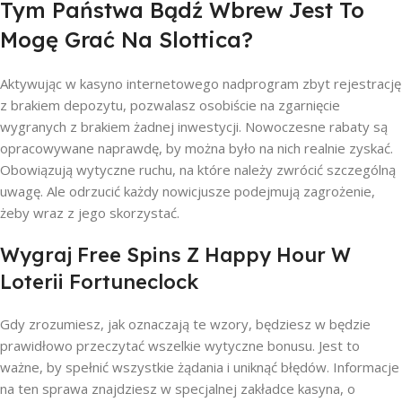
Tym Państwa Bądź Wbrew Jest To
Mogę Grać Na Slottica?
Aktywując w kasyno internetowego nadprogram zbyt rejestrację
z brakiem depozytu, pozwalasz osobiście na zgarnięcie
wygranych z brakiem żadnej inwestycji. Nowoczesne rabaty są
opracowywane naprawdę, by można było na nich realnie zyskać.
Obowiązują wytyczne ruchu, na które należy zwrócić szczególną
uwagę. Ale odrzucić każdy nowicjusze podejmują zagrożenie,
żeby wraz z jego skorzystać.
Wygraj Free Spins Z Happy Hour W
Loterii Fortuneclock
Gdy zrozumiesz, jak oznaczają te wzory, będziesz w będzie
prawidłowo przeczytać wszelkie wytyczne bonusu. Jest to
ważne, by spełnić wszystkie żądania i uniknąć błędów. Informacje
na ten sprawa znajdziesz w specjalnej zakładce kasyna, o