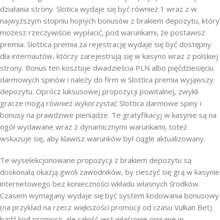
działania strony. Slotica wydaje się być również 1 wraz z w
najwyższym stopniu hojnych bonusów z brakiem depozytu, który
możesz rzeczywiście wypłacić, pod warunkami, że postawisz
premia. Slottica premia za rejestrację wydaje się być dostępny
dla internautów, którzy zarejestrują się w kasyno wraz z polskiej
strony. Bonus ten kosztuje dwadzieścia PLN albo pięćdziesięciu
darmowych spinów i należy do firm w Slottica premia wyjąwszy
depozytu. Oprócz luksusowej propozycji powitalnej, zwykli
gracze mogą również wykorzystać Slottica darmowe spiny i
bonusy na prawdziwe pieniądze. Te gratyfikacyj w kasynie są na
ogół wydawane wraz z dynamicznymi warunkami, toteż
wskazuje się, aby klawisz warunków był ciągle aktualizowany.
Te wyselekcjonowane propozycji z brakiem depozytu są
doskonałą okazją gwoli zawodników, by cieszyć się grą w kasynie
internetowego bez konieczności wkładu własnych środków.
Czasem wymagany wydaje się być system kodowania bonusowy
(na przykład na rzecz większości promocji od czasu Vulkan Bet)
bądź kod promocji, ale całość jest właściwie opisane w