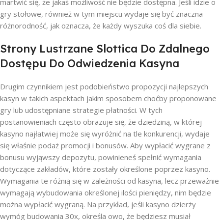
martwić się, że jakaś możliwość nie będzie dostępna. Jeśli idzie o
gry stołowe, również w tym miejscu wydaje się być znaczna
różnorodność, jak oznacza, że ​​każdy wyszuka coś dla siebie.
Strony Lustrzane Slottica Do Zdalnego
Dostępu Do Odwiedzenia Kasyna
Drugim czynnikiem jest podobieństwo propozycji najlepszych
kasyn w takich aspektach jakim sposobem choćby proponowane
gry lub udostępniane strategie płatności. W tych
postanowieniach często obrazuje się, że dziedziną, w której
kasyno najłatwiej może się wyróżnić na tle konkurencji, wydaje
się właśnie podaż promocji i bonusów. Aby wypłacić wygrane z
bonusu wyjąwszy depozytu, powinieneś spełnić wymagania
dotyczące zakładów, które zostały określone poprzez kasyno.
Wymagania te różnią się w zależności od kasyna, lecz przeważnie
wymagają wybudowania określonej ilości pieniędzy, nim będzie
można wypłacić wygraną. Na przykład, jeśli kasyno dzierży
wymóg budowania 30x, określa owo, że będziesz musiał