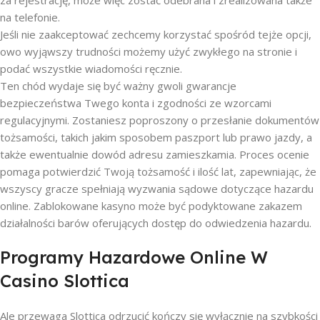
za rejestrację, może więc zostać odebrana i zrealizowana także
na telefonie.
Jeśli nie zaakceptować zechcemy korzystać spośród tejże opcji,
owo wyjąwszy trudności możemy użyć zwykłego na stronie i
podać wszystkie wiadomości ręcznie.
Ten chód wydaje się być ważny gwoli gwarancje
bezpieczeństwa Twego konta i zgodności ze wzorcami
regulacyjnymi. Zostaniesz poproszony o przesłanie dokumentów
tożsamości, takich jakim sposobem paszport lub prawo jazdy, a
także ewentualnie dowód adresu zamieszkamia. Proces ocenie
pomaga potwierdzić Twoją tożsamość i ilość lat, zapewniając, że
wszyscy gracze spełniają wyzwania sądowe dotyczące hazardu
online. Zablokowane kasyno może być podyktowane zakazem
działalności barów oferujących dostęp do odwiedzenia hazardu.
Programy Hazardowe Online W
Casino Slottica
Ale przewaga Slottica odrzucić kończy się wyłącznie na szybkości