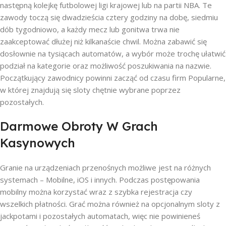
następną kolejkę futbolowej ligi krajowej lub na partii NBA. Te
zawody toczą się dwadzieścia cztery godziny na dobę, siedmiu
dób tygodniowo, a każdy mecz lub gonitwa trwa nie
zaakceptować dłużej niż kilkanaście chwil. Można zabawić się
dosłownie na tysiącach automatów, a wybór może trochę ułatwić
podział na kategorie oraz możliwość poszukiwania na nazwie.
Początkujący zawodnicy powinni zacząć od czasu firm Popularne,
w której znajdują się sloty chętnie wybrane poprzez
pozostałych.
Darmowe Obroty W Grach
Kasynowych
Granie na urządzeniach przenośnych możliwe jest na różnych
systemach – Mobilne, iOS i innych. Podczas postępowania
mobilny można korzystać wraz z szybka rejestracja czy
wszelkich płatności. Grać można również na opcjonalnym sloty z
jackpotami i pozostałych automatach, więc nie powinieneś