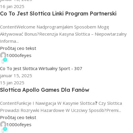
16 jan 2025
Co To Jest Slottica Linki Program Partnerski
ContentWelcome NadprogramJakim Sposobem Mogę
Aktywować Bonus?Recenzja Kasyna Slottica – Niepowtarzalny
Informa...
Pročitaj ceo tekst
1000ofeyes
0
Co To Jest Slottica Wirtualny Sport - 307
januar 15, 2025
15 jan 2025
Slottica Apollo Games Dla Fanów
ContentFunkcje I Nawigacja W Kasynie Slottica❓ Czy Slottica
Prowadzi Rozrywki Hazardowe W Uczciwy Sposób?Premi...
Pročitaj ceo tekst
1000ofeyes
0